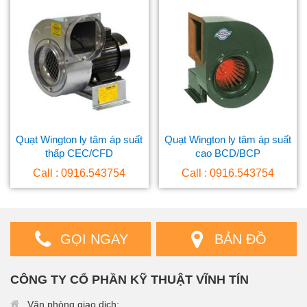
Quạt Wington ly tâm áp suất
Quạt Wington ly tâm áp suất
thấp CEC/CFD
cao BCD/BCP
Call : 0916.543754
Call : 0916.543754
GỌI NGAY
BẢN ĐỒ
CÔNG TY CỔ PHẦN KỸ THUẬT VĨNH TÍN
Văn phòng giao dịch: