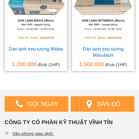
Dàn lạnh treo tường Midea
Dàn lạnh treo tường
Mitsubishi
1.200.000
1.500.000
đ/cái (1HP)
đ/cái (1HP)
GỌI NGAY
BẢN ĐỒ
CÔNG TY CỔ PHẦN KỸ THUẬT VĨNH TÍN
Văn phòng giao dịch: